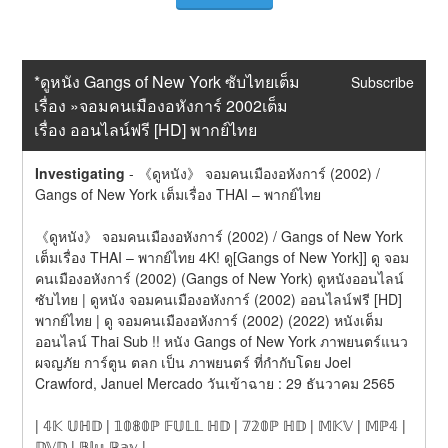
*ดูหนัง Gangs of New York ซับไทยเต็ม
Subscribe
เรื่อง »จอมคนเมืองอหังการ์ 2002เต็ม
เรื่อง ออนไลน์ฟรี [HD] พากย์ไทย
Investigating
-
《ดูหนัง》 จอมคนเมืองอหังการ์ (2002) / 
Gangs of New York เต็มเรื่อง THAI – พากย์ไทย
《ดูหนัง》 จอมคนเมืองอหังการ์ (2002) / Gangs of New York 
เต็มเรื่อง THAI – พากย์ไทย 4K! ดู[Gangs of New York]] ดู จอม
คนเมืองอหังการ์ (2002) (Gangs of New York) ดูหนังออนไลน์ 
ซับไทย | ดูหนัง จอมคนเมืองอหังการ์ (2002) ออนไลน์ฟรี [HD] 
พากย์ไทย | ดู จอมคนเมืองอหังการ์ (2002) (2022) หนังเต็ม
ออนไลน์ Thai Sub !! หนัง Gangs of New York ภาพยนตร์แนว 
ผจญภัย การ์ตูน ตลก เป็น ภาพยนตร์ ที่กำกับโดย Joel 
Crawford, Januel Mercado วันเข้าฉาย : 29 ธันวาคม 2565
| 𝟜𝕂 𝕌ℍ𝔻 | 𝟙𝟘𝟠𝟘ℙ 𝔽𝕌𝕃𝕃 ℍ𝔻 | 𝟟𝟚𝟘ℙ ℍ𝔻 | 𝕄𝕂𝕍 | 𝕄ℙ𝟜 | 
𝔻𝕍𝔻 | 𝔹𝕝𝕦-ℝ𝕒𝕪 |