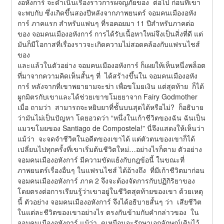
งอหังการ์ จะดำเนินเรื่องราวการผจญภัยของ  ต่อไป ก่อนที่เขา
จะพบกับ ซึ่งเกิดขึ้นสองปีหลังจากภาพยนตร์ จอมคนเมืองอหัง
การ์ ภาคแรก สำหรับแฟนๆ ที่รอคอยมา 11 ปีสำหรับภาคต่อ
ของ จอมคนเมืองอหังการ์ การได้รับเนื้อหาใหม่จึงเป็นสิ่งที่ดี แต่
มันก็มีโอกาสที่เรื่องราวจะเกิดความไม่สอดคล้องกับแฟรนไชส์
ของ
และแล้วในตัวอย่าง จอมคนเมืองอหังการ์ ก็เผยให้เห็นหนึ่งพล็อต
ที่มาจากความคิดเห็นสั้นๆ ที่  ได้สร้างขึ้นใน จอมคนเมืองอหัง
การ์ หลังจากที่เขาพยายามจะฆ่า เพื่อขโมยเงิน แต่สุดท้าย  ก็ได้
ผูกมิตรกับเขาและได้ช่วยเขาขโมยยาจาก Fairy Godmother 
เมื่อ ถามว่า  สามารถจะหยิบยาที่ชั้นบนสุดได้หรือไม่?  ก็อธิบาย
ว่ามันไม่เป็นปัญหา โดยอวดว่า “หนึ่งในเก้าชีวิตของฉัน ฉันเป็น
แมวขโมยของ Santiago de Compostela!” นี่จึงแสดงให้เห็นว่า
แม้ว่า  จะจดจำชีวิตในอดีตของเขาได้ แต่ตัวตนของเขาก็ได้
เปลี่ยนไปทุกครั้งที่เขาเริ่มต้นชีวิตใหม่…อย่างไรก็ตาม ตัวอย่าง 
จอมคนเมืองอหังการ์ มีความขัดแย้งกับกฎข้อนี้ ในขณะที่
ภาพยนตร์เรื่องอื่นๆ ในแฟรนไชส์ ได้อ้างถึง  ที่มีเก้าชีวิตมาก่อน 
จอมคนเมืองอหังการ์ ภาค 2 จึงจะต้องจัดการกับปฏิกิริยาของ  
โดยตรงต่อการเรียนรู้ว่าเขาอยู่ในชีวิตสุดท้ายของเขา ด้วยเหตุ
นี้ ตัวอย่าง จอมคนเมืองอหังการ์ จึงได้อธิบายสั้นๆ ว่า  เสียชีวิต
ในแต่ละชีวิตของเขาอย่างไร ตรงกันข้ามกับคำกล่าวของ  ใน 
จอมคนเมืองอหังการ์ แม้ว่า  ดูเหมือนจะรักษาเอกลักษณ์เดิมไว้