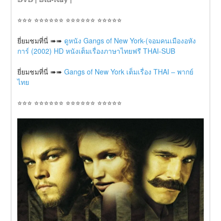
⭐⭐⭐ ⭐⭐⭐⭐⭐⭐ ⭐⭐⭐⭐⭐⭐ ⭐⭐⭐⭐⭐
ยี่ยมชมที่นี่ ➠➠ 
ดูหนัง Gangs of New York-(จอมคนเมืองอหัง
การ์ (2002) HD หนังเต็มเรื่องภาษาไทยฟรี THAI-SUB
ยี่ยมชมที่นี่ ➠➠ 
Gangs of New York เต็มเรื่อง THAI – พากย์
ไทย
⭐⭐⭐ ⭐⭐⭐⭐⭐⭐ ⭐⭐⭐⭐⭐⭐ ⭐⭐⭐⭐⭐