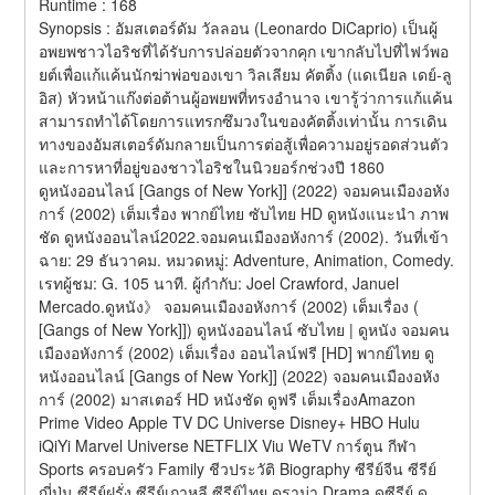
Runtime : 168 
Synopsis : อัมสเตอร์ดัม วัลลอน (Leonardo DiCaprio) เป็นผู้
อพยพชาวไอริชที่ได้รับการปล่อยตัวจากคุก เขากลับไปที่ไฟว์พอ
ยต์เพื่อแก้แค้นนักฆ่าพ่อของเขา วิลเลียม คัตติ้ง (แดเนียล เดย์-ลู
อิส) หัวหน้าแก๊งต่อต้านผู้อพยพที่ทรงอำนาจ เขารู้ว่าการแก้แค้น
สามารถทำได้โดยการแทรกซึมวงในของคัตติ้งเท่านั้น การเดิน
ทางของอัมสเตอร์ดัมกลายเป็นการต่อสู้เพื่อความอยู่รอดส่วนตัว
และการหาที่อยู่ของชาวไอริชในนิวยอร์กช่วงปี 1860 
ดูหนังออนไลน์ [Gangs of New York]] (2022) จอมคนเมืองอหัง
การ์ (2002) เต็มเรื่อง พากย์ไทย ซับไทย HD ดูหนังแนะนำ ภาพ
ชัด ดูหนังออนไลน์2022.จอมคนเมืองอหังการ์ (2002). วันที่เข้า
ฉาย: 29 ธันวาคม. หมวดหมู่: Adventure, Animation, Comedy. 
เรทผู้ชม: G. 105 นาที. ผู้กำกับ: Joel Crawford, Januel 
Mercado.ดูหนัง》 จอมคนเมืองอหังการ์ (2002) เต็มเรื่อง ( 
[Gangs of New York]]) ดูหนังออนไลน์ ซับไทย | ดูหนัง จอมคน
เมืองอหังการ์ (2002) เต็มเรื่อง ออนไลน์ฟรี [HD] พากย์ไทย ดู
หนังออนไลน์ [Gangs of New York]] (2022) จอมคนเมืองอหัง
การ์ (2002) มาสเตอร์ HD หนังชัด ดูฟรี เต็มเรื่องAmazon 
Prime Video Apple TV DC Universe Disney+ HBO Hulu 
iQiYi Marvel Universe NETFLIX Viu WeTV การ์ตูน กีฬา 
Sports ครอบครัว Family ชีวประวัติ Biography ซีรีย์จีน ซีรีย์
ญี่ปุ่น ซีรีย์ฝรั่ง ซีรีย์เกาหลี ซีรีย์ไทย ดราม่า Drama ดูซีรีย์ ดู