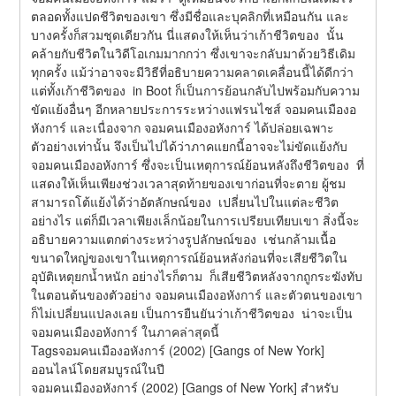
ตลอดทั้งแปดชีวิตของเขา ซึ่งมีชื่อและบุคลิกที่เหมือนกัน และ
บางครั้งก็สวมชุดเดียวกัน นี่แสดงให้เห็นว่าเก้าชีวิตของ  นั้น
คล้ายกับชีวิตในวิดีโอเกมมากกว่า ซึ่งเขาจะกลับมาด้วยวิธีเดิม
ทุกครั้ง แม้ว่าอาจจะมีวิธีที่อธิบายความคลาดเคลื่อนนี้ได้ดีกว่า 
แต่ทั้งเก้าชีวิตของ  in Boot ก็เป็นการย้อนกลับไปพร้อมกับความ
ขัดแย้งอื่นๆ อีกหลายประการระหว่างแฟรนไชส์ จอมคนเมืองอ
หังการ์ และเนื่องจาก จอมคนเมืองอหังการ์ ได้ปล่อยเฉพาะ
ตัวอย่างเท่านั้น จึงเป็นไปได้ว่าภาคแยกนี้อาจจะไม่ขัดแย้งกับ 
จอมคนเมืองอหังการ์ ซึ่งจะเป็นเหตุการณ์ย้อนหลังถึงชีวิตของ  ที่
แสดงให้เห็นเพียงช่วงเวลาสุดท้ายของเขาก่อนที่จะตาย ผู้ชม
สามารถโต้แย้งได้ว่าอัตลักษณ์ของ  เปลี่ยนไปในแต่ละชีวิต
อย่างไร แต่ก็มีเวลาเพียงเล็กน้อยในการเปรียบเทียบเขา สิ่งนี้จะ
อธิบายความแตกต่างระหว่างรูปลักษณ์ของ  เช่นกล้ามเนื้อ
ขนาดใหญ่ของเขาในเหตุการณ์ย้อนหลังก่อนที่จะเสียชีวิตใน
อุบัติเหตุยกน้ำหนัก อย่างไรก็ตาม  ก็เสียชีวิตหลังจากถูกระฆังทับ
ในตอนต้นของตัวอย่าง จอมคนเมืองอหังการ์ และตัวตนของเขา
ก็ไม่เปลี่ยนแปลงเลย เป็นการยืนยันว่าเก้าชีวิตของ  น่าจะเป็น 
จอมคนเมืองอหังการ์ ในภาคล่าสุดนี้
Tagsจอมคนเมืองอหังการ์ (2002) [Gangs of New York] 
ออนไลน์โดยสมบูรณ์ในปี
จอมคนเมืองอหังการ์ (2002) [Gangs of New York] สำหรับ